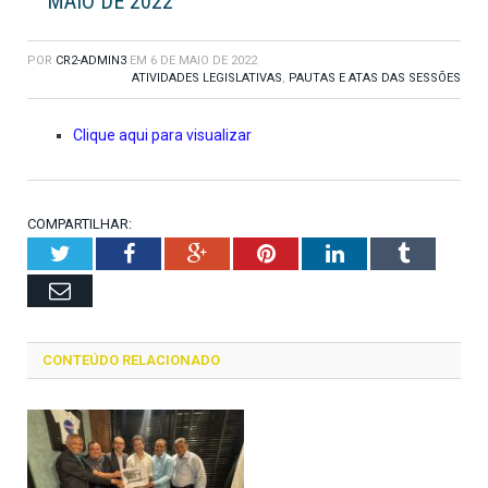
MAIO DE 2022
POR
CR2-ADMIN3
EM
6 DE MAIO DE 2022
ATIVIDADES LEGISLATIVAS
,
PAUTAS E ATAS DAS SESSÕES
Clique aqui para visualizar
COMPARTILHAR:
Twitter
Facebook
Google+
Pinterest
LinkedIn
Tumblr
Email
CONTEÚDO RELACIONADO