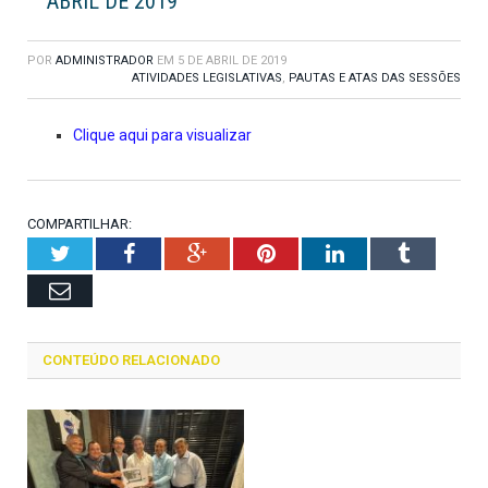
ABRIL DE 2019
POR
ADMINISTRADOR
EM
5 DE ABRIL DE 2019
ATIVIDADES LEGISLATIVAS
,
PAUTAS E ATAS DAS SESSÕES
Clique aqui para visualizar
COMPARTILHAR:
Twitter
Facebook
Google+
Pinterest
LinkedIn
Tumblr
Email
CONTEÚDO RELACIONADO