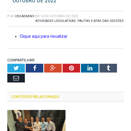
OUTUBRO DE 2022
POR
CR2-ADMIN3
EM
14 DE OUTUBRO DE 2022
ATIVIDADES LEGISLATIVAS
,
PAUTAS E ATAS DAS SESSÕES
Clique aqui para visualizar
COMPARTILHAR:
Twitter
Facebook
Google+
Pinterest
LinkedIn
Tumblr
Email
CONTEÚDO RELACIONADO