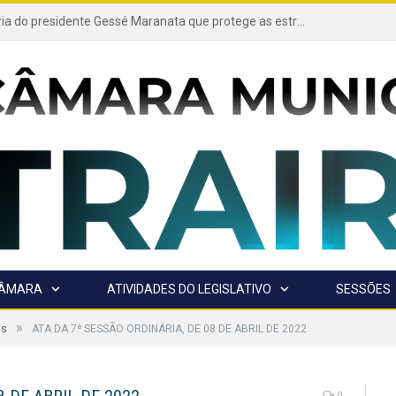
Projeto de autoria do presidente Gessé Maranata que protege as estradas vicinais de Trairão é transformado em lei
CÂMARA
ATIVIDADES DO LEGISLATIVO
SESSÕES
»
as
ATA DA 7ª SESSÃO ORDINÁRIA, DE 08 DE ABRIL DE 2022
0