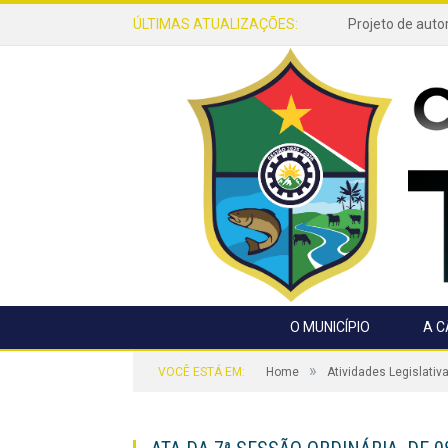
ÚLTIMAS ATUALIZAÇÕES:
O MUNICÍPIO
A 
»
VOCÊ ESTÁ EM:
Home
Atividades Legislativ