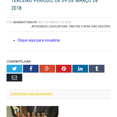
TERCEIRO PERÍODO, DE 09 DE MARÇO DE
2018
POR
ADMINISTRADOR
EM
9 DE MARÇO DE 2018
ATIVIDADES LEGISLATIVAS
,
PAUTAS E ATAS DAS SESSÕES
Clique aqui para visualizar
COMPARTILHAR:
Twitter
Facebook
Google+
Pinterest
LinkedIn
Tumblr
Email
CONTEÚDO RELACIONADO