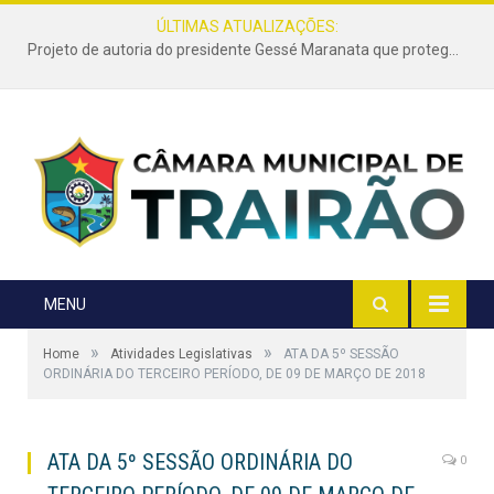
ÚLTIMAS ATUALIZAÇÕES:
Projeto de autoria do presidente Gessé Maranata que protege as estradas vicinais de Trairão é transformado em lei
MENU
»
»
Home
Atividades Legislativas
ATA DA 5º SESSÃO
ORDINÁRIA DO TERCEIRO PERÍODO, DE 09 DE MARÇO DE 2018
ATA DA 5º SESSÃO ORDINÁRIA DO
0