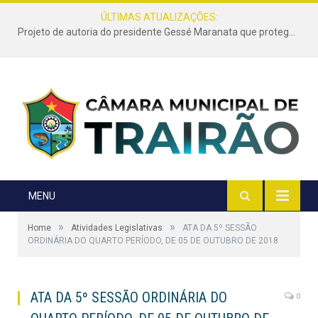
ÚLTIMAS ATUALIZAÇÕES:
Projeto de autoria do presidente Gessé Maranata que protege as estradas vicinais de Trairão é transformado em lei
MENU
»
»
Home
Atividades Legislativas
ATA DA 5º SESSÃO
ORDINÁRIA DO QUARTO PERÍODO, DE 05 DE OUTUBRO DE 2018
ATA DA 5º SESSÃO ORDINÁRIA DO
0