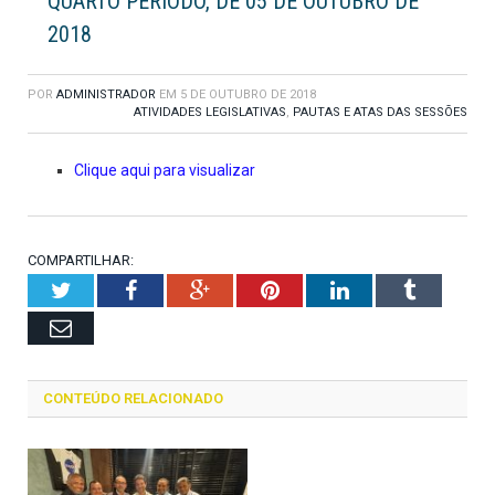
QUARTO PERÍODO, DE 05 DE OUTUBRO DE
2018
POR
ADMINISTRADOR
EM
5 DE OUTUBRO DE 2018
ATIVIDADES LEGISLATIVAS
,
PAUTAS E ATAS DAS SESSÕES
Clique aqui para visualizar
COMPARTILHAR:
Twitter
Facebook
Google+
Pinterest
LinkedIn
Tumblr
Email
CONTEÚDO RELACIONADO