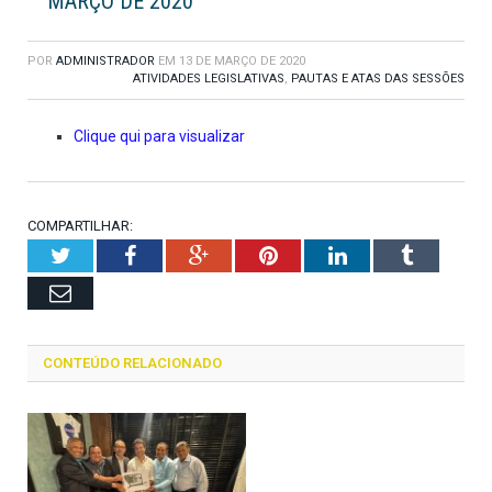
MARÇO DE 2020
POR
ADMINISTRADOR
EM
13 DE MARÇO DE 2020
ATIVIDADES LEGISLATIVAS
,
PAUTAS E ATAS DAS SESSÕES
Clique qui para visualizar
COMPARTILHAR:
Twitter
Facebook
Google+
Pinterest
LinkedIn
Tumblr
Email
CONTEÚDO RELACIONADO