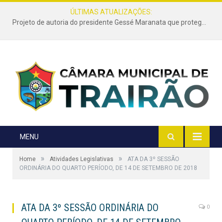
ÚLTIMAS ATUALIZAÇÕES:
Projeto de autoria do presidente Gessé Maranata que protege as estradas vicinais de Trairão é transformado em lei
MENU
»
»
Home
Atividades Legislativas
ATA DA 3º SESSÃO
ORDINÁRIA DO QUARTO PERÍODO, DE 14 DE SETEMBRO DE 2018
ATA DA 3º SESSÃO ORDINÁRIA DO
0