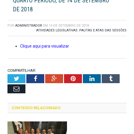
QUARTO PERÍODO, DE 14 DE SETEMBRO
DE 2018
POR
ADMINISTRADOR
EM
14 DE SETEMBRO DE 2018
ATIVIDADES LEGISLATIVAS
,
PAUTAS E ATAS DAS SESSÕES
Clique aqui para visualizar
COMPARTILHAR:
Twitter
Facebook
Google+
Pinterest
LinkedIn
Tumblr
Email
CONTEÚDO RELACIONADO