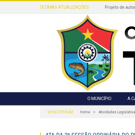
ÚLTIMAS ATUALIZAÇÕES:
O MUNICÍPIO
A 
»
VOCÊ ESTÁ EM:
Home
Atividades Legislativ