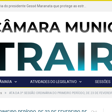
Projeto de autoria do presidente Gessé Maranata que protege as estradas vicinais de Trairão é transformado em lei
CÂMARA
ATIVIDADES DO LEGISLATIVO
SESSÕES
»
as
ATA DA 3º SESSÃO ORDINÁRIA DO PRIMEIRO PERÍODO, DE 23 DE FEVEREI
0