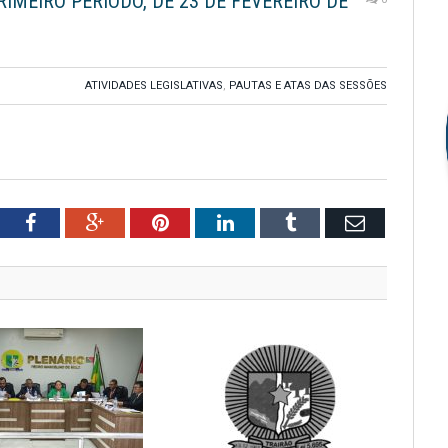
RIMEIRO PERÍODO, DE 23 DE FEVEREIRO DE
ATIVIDADES LEGISLATIVAS
,
PAUTAS E ATAS DAS SESSÕES
tter
Facebook
Google+
Pinterest
LinkedIn
Tumblr
Email