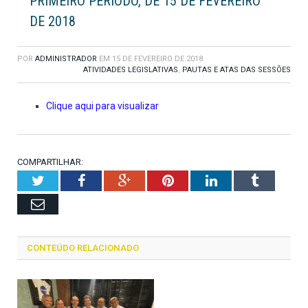
PRIMEIRO PERÍODO, DE 15 DE FEVEREIRO
DE 2018
POR
ADMINISTRADOR
EM
15 DE FEVEREIRO DE 2018
ATIVIDADES LEGISLATIVAS
,
PAUTAS E ATAS DAS SESSÕES
Clique aqui para visualizar
COMPARTILHAR:
Twitter
Facebook
Google+
Pinterest
LinkedIn
Tumblr
Email
CONTEÚDO RELACIONADO