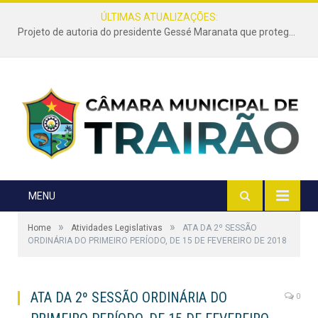
ÚLTIMAS ATUALIZAÇÕES:
Projeto de autoria do presidente Gessé Maranata que protege as estradas vicinais de Trairão é transformado em lei
MENU
»
»
Home
Atividades Legislativas
ATA DA 2º SESSÃO
ORDINÁRIA DO PRIMEIRO PERÍODO, DE 15 DE FEVEREIRO DE 2018
ATA DA 2º SESSÃO ORDINÁRIA DO
0