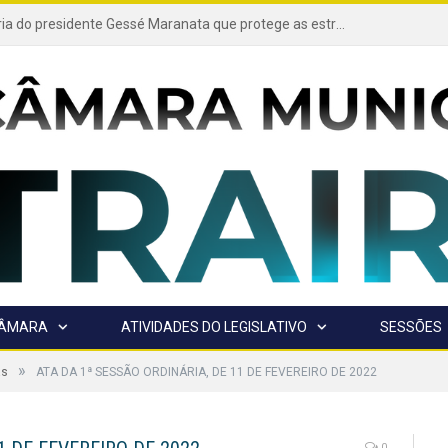
Projeto de autoria do presidente Gessé Maranata que protege as estradas vicinais de Trairão é transformado em lei
CÂMARA
ATIVIDADES DO LEGISLATIVO
SESSÕES
»
as
ATA DA 1ª SESSÃO ORDINÁRIA, DE 11 DE FEVEREIRO DE 2022
0