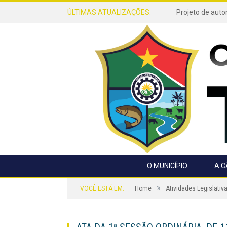
ÚLTIMAS ATUALIZAÇÕES:
O MUNICÍPIO
A 
»
VOCÊ ESTÁ EM:
Home
Atividades Legislativ