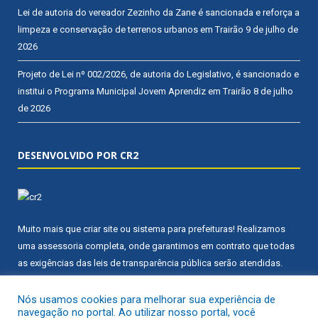
Lei de autoria do vereador Zezinho da Zane é sancionada e reforça a
limpeza e conservação de terrenos urbanos em Trairão
9 de julho de
2026
Projeto de Lei nº 002/2026, de autoria do Legislativo, é sancionado e
institui o Programa Municipal Jovem Aprendiz em Trairão
8 de julho
de 2026
DESENVOLVIDO POR CR2
Muito mais que
criar site
ou
sistema para prefeituras
! Realizamos
uma
assessoria
completa, onde garantimos em contrato que todas
as exigências das
leis de transparência pública
serão atendidas.
Conheça o
PNTP
e o
Radar da Transparência Pública
Nós usamos cookies para melhorar sua experiência de
navegação no portal. Ao utilizar nosso portal, você