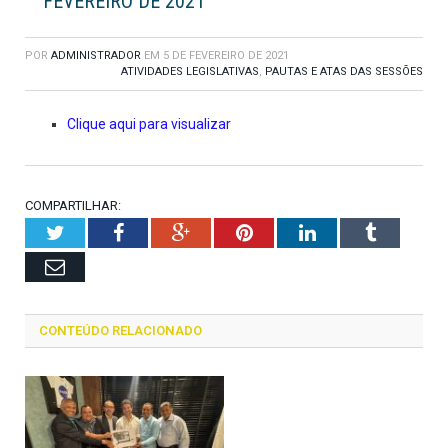
FEVEREIRO DE 2021
POR
ADMINISTRADOR
EM
5 DE FEVEREIRO DE 2021
ATIVIDADES LEGISLATIVAS
,
PAUTAS E ATAS DAS SESSÕES
Clique aqui para visualizar
COMPARTILHAR:
Twitter
Facebook
Google+
Pinterest
LinkedIn
Tumblr
Email
CONTEÚDO RELACIONADO