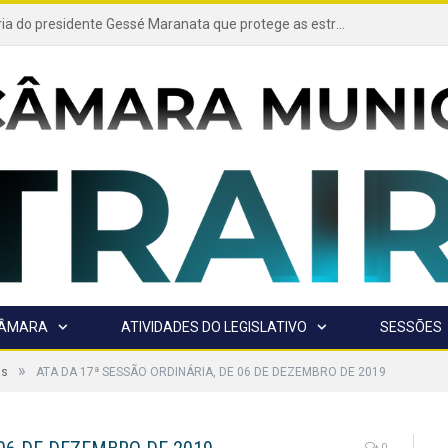
Projeto de autoria do presidente Gessé Maranata que protege as estradas vicinais de Trairão é transformado em lei
CÂMARA
ATIVIDADES DO LEGISLATIVO
SESSÕES
»
as
ATA DA 17ª SESSÃO ORDINÁRIA, DE 06 DE DEZEMBRO DE 2019
0