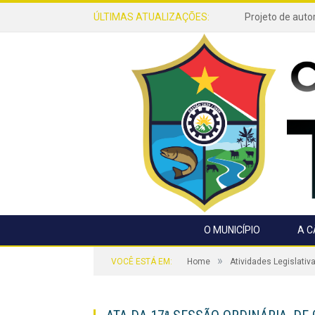
ÚLTIMAS ATUALIZAÇÕES:
O MUNICÍPIO
A 
»
VOCÊ ESTÁ EM:
Home
Atividades Legislativ