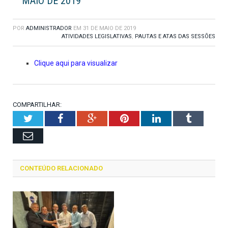
MAIO DE 2019
POR
ADMINISTRADOR
EM
31 DE MAIO DE 2019
ATIVIDADES LEGISLATIVAS
,
PAUTAS E ATAS DAS SESSÕES
Clique aqui para visualizar
COMPARTILHAR:
Twitter
Facebook
Google+
Pinterest
LinkedIn
Tumblr
Email
CONTEÚDO RELACIONADO