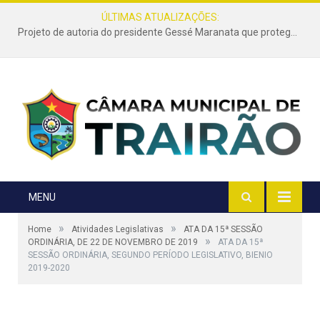
ÚLTIMAS ATUALIZAÇÕES:
Projeto de autoria do presidente Gessé Maranata que protege as estradas vicinais de Trairão é transformado em lei
MENU
»
»
Home
Atividades Legislativas
ATA DA 15ª SESSÃO
»
ORDINÁRIA, DE 22 DE NOVEMBRO DE 2019
ATA DA 15ª
SESSÃO ORDINÁRIA, SEGUNDO PERÍODO LEGISLATIVO, BIENIO
2019-2020