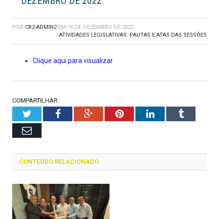
DEZEMBRO DE 2022
POR
CR2-ADMIN2
EM
16 DE DEZEMBRO DE 2022
ATIVIDADES LEGISLATIVAS
,
PAUTAS E ATAS DAS SESSÕES
Clique aqui para visualizar
COMPARTILHAR:
Twitter
Facebook
Google+
Pinterest
LinkedIn
Tumblr
Email
CONTEÚDO RELACIONADO