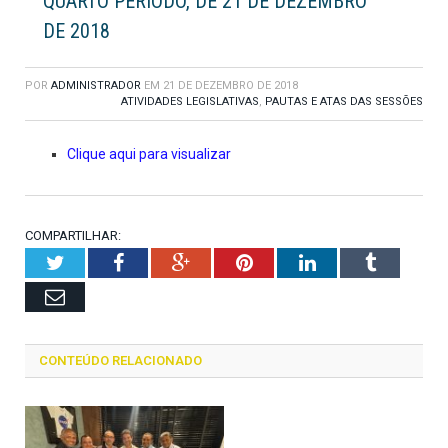
QUARTO PERÍODO, DE 21 DE DEZEMBRO
DE 2018
POR
ADMINISTRADOR
EM
21 DE DEZEMBRO DE 2018
ATIVIDADES LEGISLATIVAS
,
PAUTAS E ATAS DAS SESSÕES
Clique aqui para visualizar
COMPARTILHAR:
Twitter
Facebook
Google+
Pinterest
LinkedIn
Tumblr
Email
CONTEÚDO RELACIONADO