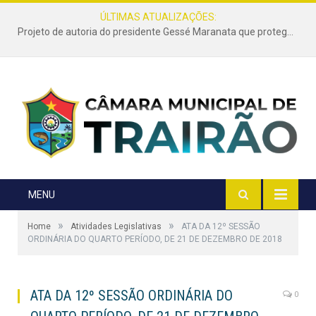
ÚLTIMAS ATUALIZAÇÕES:
Projeto de autoria do presidente Gessé Maranata que protege as estradas vicinais de Trairão é transformado em lei
MENU
»
»
Home
Atividades Legislativas
ATA DA 12º SESSÃO
ORDINÁRIA DO QUARTO PERÍODO, DE 21 DE DEZEMBRO DE 2018
ATA DA 12º SESSÃO ORDINÁRIA DO
0