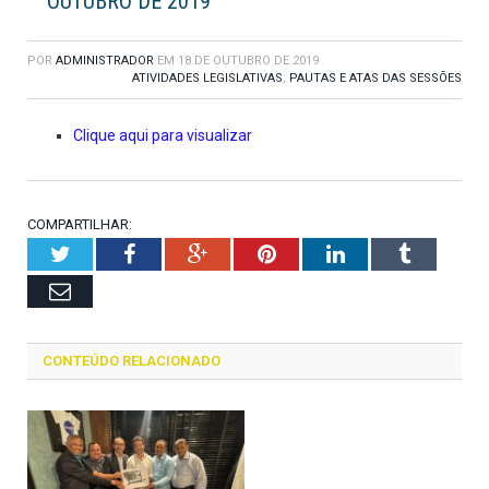
OUTUBRO DE 2019
POR
ADMINISTRADOR
EM
18 DE OUTUBRO DE 2019
ATIVIDADES LEGISLATIVAS
,
PAUTAS E ATAS DAS SESSÕES
Clique aqui para visualizar
COMPARTILHAR:
Twitter
Facebook
Google+
Pinterest
LinkedIn
Tumblr
Email
CONTEÚDO RELACIONADO