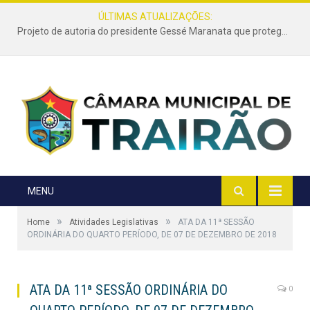
ÚLTIMAS ATUALIZAÇÕES:
Projeto de autoria do presidente Gessé Maranata que protege as estradas vicinais de Trairão é transformado em lei
MENU
»
»
Home
Atividades Legislativas
ATA DA 11ª SESSÃO
ORDINÁRIA DO QUARTO PERÍODO, DE 07 DE DEZEMBRO DE 2018
ATA DA 11ª SESSÃO ORDINÁRIA DO
0