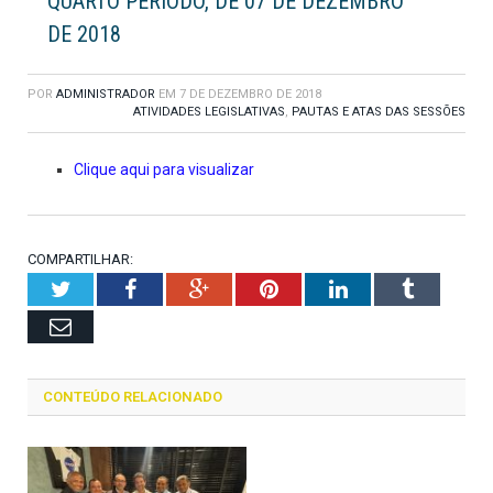
QUARTO PERÍODO, DE 07 DE DEZEMBRO
DE 2018
POR
ADMINISTRADOR
EM
7 DE DEZEMBRO DE 2018
ATIVIDADES LEGISLATIVAS
,
PAUTAS E ATAS DAS SESSÕES
Clique aqui para visualizar
COMPARTILHAR:
Twitter
Facebook
Google+
Pinterest
LinkedIn
Tumblr
Email
CONTEÚDO RELACIONADO