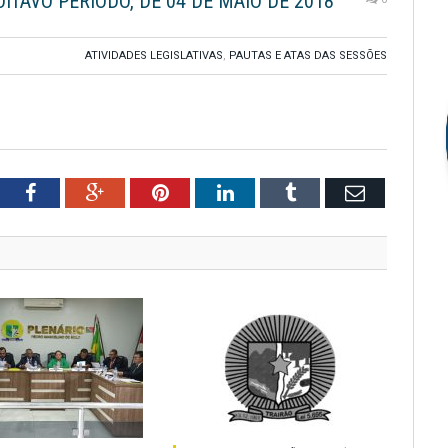
ITAVO PERÍODO, DE 04 DE MAIO DE 2018
ATIVIDADES LEGISLATIVAS
,
PAUTAS E ATAS DAS SESSÕES
tter
Facebook
Google+
Pinterest
LinkedIn
Tumblr
Email