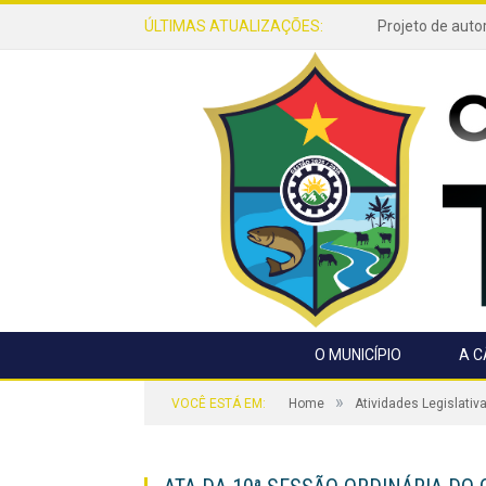
ÚLTIMAS ATUALIZAÇÕES:
O MUNICÍPIO
A 
»
VOCÊ ESTÁ EM:
Home
Atividades Legislativ