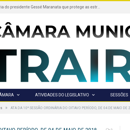
Projeto de autoria do presidente Gessé Maranata que protege as estradas vicinais de Trairão é transformado em lei
CÂMARA
ATIVIDADES DO LEGISLATIVO
SESSÕES
»
as
ATA DA 10ª SESSÃO ORDINÁRIA DO OITAVO PERÍODO, DE 04 DE MAIO DE 
0