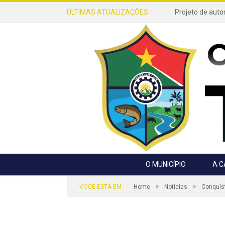
ÚLTIMAS ATUALIZAÇÕES:
O MUNICÍPIO
A 
»
»
VOCÊ ESTÁ EM:
Home
Notícias
Conquist