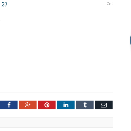
.37
0
5
tter
Facebook
Google+
Pinterest
LinkedIn
Tumblr
Email