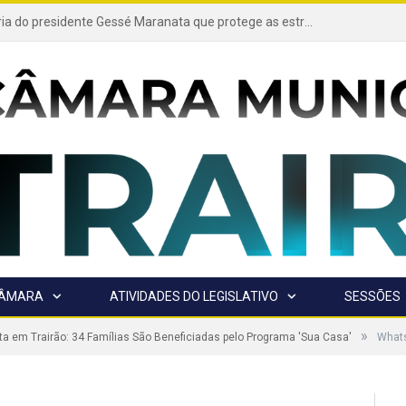
Projeto de autoria do presidente Gessé Maranata que protege as estradas vicinais de Trairão é transformado em lei
CÂMARA
ATIVIDADES DO LEGISLATIVO
SESSÕES
»
a em Trairão: 34 Famílias São Beneficiadas pelo Programa 'Sua Casa'
Whats