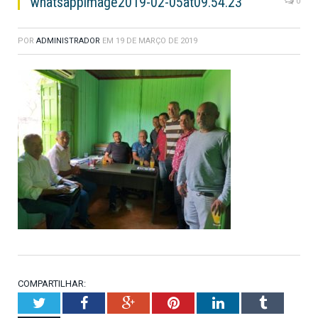
whatsappimage2019-02-05at09.54.23
0
POR
ADMINISTRADOR
EM
19 DE MARÇO DE 2019
COMPARTILHAR:
Twitter
Facebook
Google+
Pinterest
LinkedIn
Tumblr