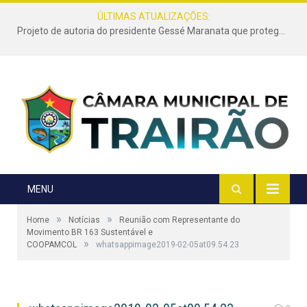
ÚLTIMAS ATUALIZAÇÕES:
Projeto de autoria do presidente Gessé Maranata que protege as estradas vicinais de Trairão é transformado em lei
MENU
»
»
Home
Notícias
Reunião com Representante do
Movimento BR 163 Sustentável e
»
COOPAMCOL
whatsappimage2019-02-05at09.54.23