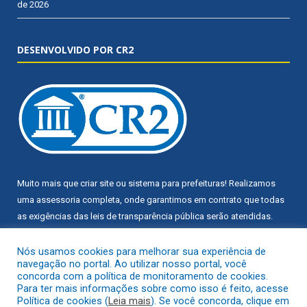
de 2026
DESENVOLVIDO POR CR2
Muito mais que
criar site
ou
sistema para prefeituras
! Realizamos
uma
assessoria
completa, onde garantimos em contrato que todas
as exigências das
leis de transparência pública
serão atendidas.
Conheça o
PNTP
e o
Radar da Transparência Pública
Nós usamos cookies para melhorar sua experiência de
navegação no portal. Ao utilizar nosso portal, você
concorda com a política de monitoramento de cookies.
Para ter mais informações sobre como isso é feito, acesse
Política de cookies (
Leia mais
). Se você concorda, clique em