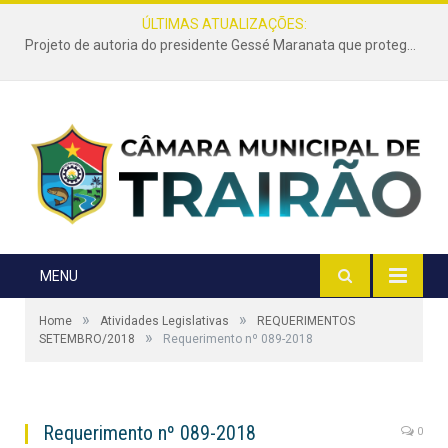
ÚLTIMAS ATUALIZAÇÕES:
Projeto de autoria do presidente Gessé Maranata que protege as estradas vicinais de Trairão é transformado em lei
MENU
»
»
Home
Atividades Legislativas
REQUERIMENTOS
»
SETEMBRO/2018
Requerimento nº 089-2018
Requerimento nº 089-2018
0