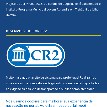
Projeto de Lei nº 002/2026, de autoria do Legislativo, é sancionado e
institui o Programa Municipal Jovem Aprendiz em Trairão
8 de julho
de 2026
DESENVOLVIDO POR CR2
Muito mais que
criar site
ou
sistema para prefeituras
! Realizamos
uma
assessoria
completa, onde garantimos em contrato que todas
as exigências das
leis de transparência pública
serão atendidas.
Conheça o
PNTP
e o
Radar da Transparência Pública
Nós usamos cookies para melhorar sua experiência de
navegação no portal. Ao utilizar nosso portal, você