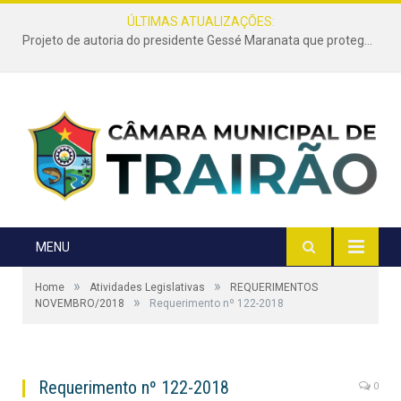
ÚLTIMAS ATUALIZAÇÕES:
Projeto de autoria do presidente Gessé Maranata que protege as estradas vicinais de Trairão é transformado em lei
MENU
»
»
Home
Atividades Legislativas
REQUERIMENTOS
»
NOVEMBRO/2018
Requerimento nº 122-2018
Requerimento nº 122-2018
0