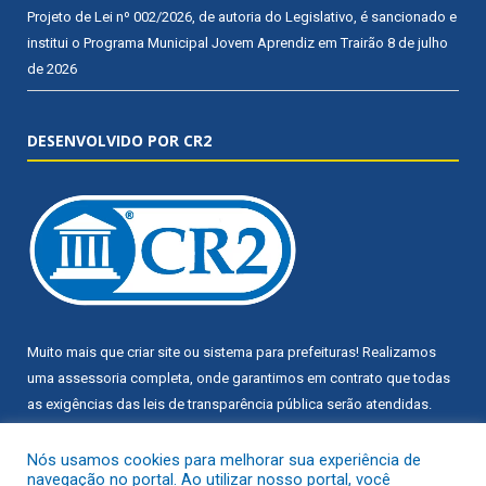
Projeto de Lei nº 002/2026, de autoria do Legislativo, é sancionado e
institui o Programa Municipal Jovem Aprendiz em Trairão
8 de julho
de 2026
DESENVOLVIDO POR CR2
Muito mais que
criar site
ou
sistema para prefeituras
! Realizamos
uma
assessoria
completa, onde garantimos em contrato que todas
as exigências das
leis de transparência pública
serão atendidas.
Conheça o
PNTP
e o
Radar da Transparência Pública
Nós usamos cookies para melhorar sua experiência de
navegação no portal. Ao utilizar nosso portal, você