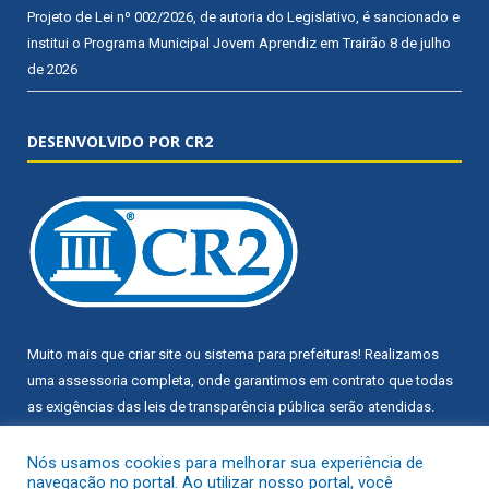
Projeto de Lei nº 002/2026, de autoria do Legislativo, é sancionado e
institui o Programa Municipal Jovem Aprendiz em Trairão
8 de julho
de 2026
DESENVOLVIDO POR CR2
Muito mais que
criar site
ou
sistema para prefeituras
! Realizamos
uma
assessoria
completa, onde garantimos em contrato que todas
as exigências das
leis de transparência pública
serão atendidas.
Conheça o
PNTP
e o
Radar da Transparência Pública
Nós usamos cookies para melhorar sua experiência de
navegação no portal. Ao utilizar nosso portal, você