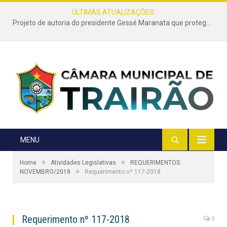
ÚLTIMAS ATUALIZAÇÕES:
Projeto de autoria do presidente Gessé Maranata que protege as estradas vicinais de Trairão é transformado em lei
MENU
»
»
Home
Atividades Legislativas
REQUERIMENTOS
»
NOVEMBRO/2018
Requerimento nº 117-2018
Requerimento nº 117-2018
0