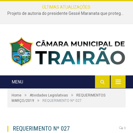
ÚLTIMAS ATUALIZAÇÕES:
Projeto de autoria do presidente Gessé Maranata que protege as estradas vicinais de Trairão é transformado em lei
MENU
»
»
Home
Atividades Legislativas
REQUERIMENTOS
»
MARÇO/2019
REQUERIMENTO Nº 027
REQUERIMENTO Nº 027
0