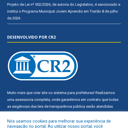
Projeto de Lei nº 002/2026, de autoria do Legislativo, é sancionado e
institui o Programa Municipal Jovem Aprendiz em Trairão
8 de julho
de 2026
DESENVOLVIDO POR CR2
Muito mais que
criar site
ou
sistema para prefeituras
! Realizamos
uma
assessoria
completa, onde garantimos em contrato que todas
as exigências das
leis de transparência pública
serão atendidas.
Conheça o
PNTP
e o
Radar da Transparência Pública
Nós usamos cookies para melhorar sua experiência de
navegação no portal. Ao utilizar nosso portal, você