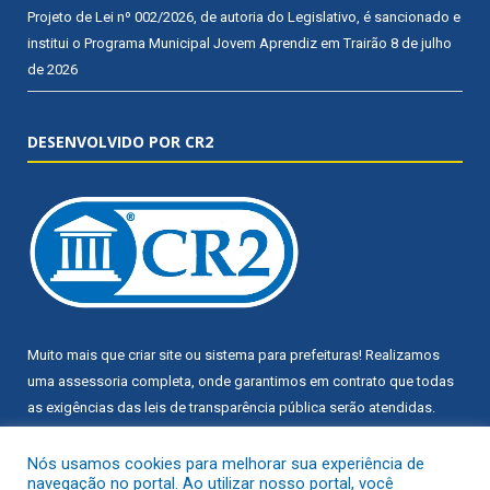
Projeto de Lei nº 002/2026, de autoria do Legislativo, é sancionado e
institui o Programa Municipal Jovem Aprendiz em Trairão
8 de julho
de 2026
DESENVOLVIDO POR CR2
Muito mais que
criar site
ou
sistema para prefeituras
! Realizamos
uma
assessoria
completa, onde garantimos em contrato que todas
as exigências das
leis de transparência pública
serão atendidas.
Conheça o
PNTP
e o
Radar da Transparência Pública
Nós usamos cookies para melhorar sua experiência de
navegação no portal. Ao utilizar nosso portal, você