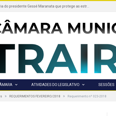
Projeto de autoria do presidente Gessé Maranata que protege as estradas vicinais de Trairão é transformado em lei
CÂMARA
ATIVIDADES DO LEGISLATIVO
SESSÕES
»
»
as
REQUERIMENTOS FEVEREIRO/2018
Requerimento nº 023-2018