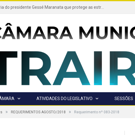
Projeto de autoria do presidente Gessé Maranata que protege as estradas vicinais de Trairão é transformado em lei
CÂMARA
ATIVIDADES DO LEGISLATIVO
SESSÕES
»
»
as
REQUERIMENTOS AGOSTO/2018
Requerimento nº 083-2018