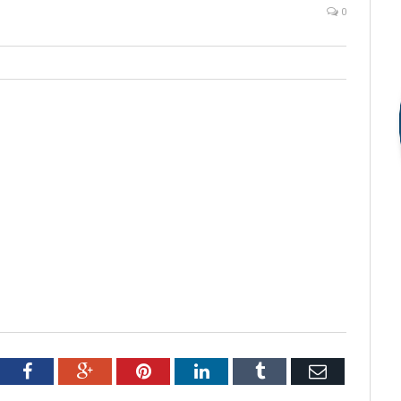
0
tter
Facebook
Google+
Pinterest
LinkedIn
Tumblr
Email