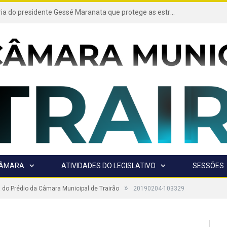
Projeto de autoria do presidente Gessé Maranata que protege as estradas vicinais de Trairão é transformado em lei
CÂMARA
ATIVIDADES DO LEGISLATIVO
SESSÕES
»
do Prédio da Câmara Municipal de Trairão
20190204-103329