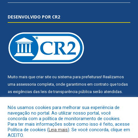
DESENVOLVIDO POR CR2
Muito mais que
criar site
ou
sistema para prefeituras
! Realizamos
uma
assessoria
completa, onde garantimos em contrato que todas
as exigências das
leis de transparência pública
serão atendidas.
Conheça o
PNTP
e o
Radar da Transparência Pública
Nós usamos cookies para melhorar sua experiência de
navegação no portal. Ao utilizar nosso portal, você
concorda com a política de monitoramento de cookies.
Para ter mais informações sobre como isso é feito, acesse
Política de cookies (
Leia mais
). Se você concorda, clique em
ACEITO.