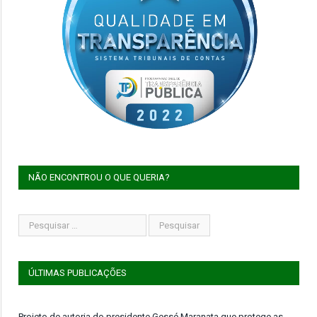
NÃO ENCONTROU O QUE QUERIA?
ÚLTIMAS PUBLICAÇÕES
Projeto de autoria do presidente Gessé Maranata que protege as