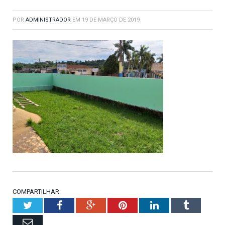
POR
ADMINISTRADOR
EM
19 DE MARÇO DE 2019
COMPARTILHAR:
Twitter
Facebook
Google+
Pinterest
LinkedIn
Tumblr
Email