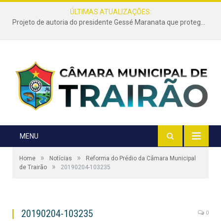
ÚLTIMAS ATUALIZAÇÕES:
Projeto de autoria do presidente Gessé Maranata que protege as estradas vicinais de Trairão é transformado em lei
MENU
»
»
Home
Notícias
Reforma do Prédio da Câmara Municipal
»
de Trairão
20190204-103235
20190204-103235
0