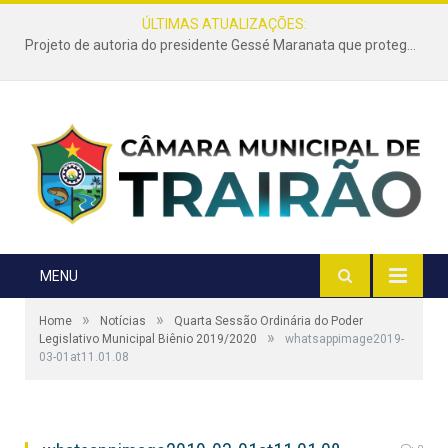
ÚLTIMAS ATUALIZAÇÕES:
Projeto de autoria do presidente Gessé Maranata que protege as estradas vicinais de Trairão é transformado em lei
MENU
»
»
Home
Notícias
Quarta Sessão Ordinária do Poder
»
Legislativo Municipal Biênio 2019/2020
whatsappimage2019-
03-01at11.01.08