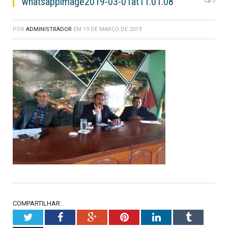
whatsappimage2019-03-01at11.01.08
0
POR
ADMINISTRADOR
EM
19 DE MARÇO DE 2019
COMPARTILHAR:
Twitter
Facebook
Google+
Pinterest
LinkedIn
Tumblr