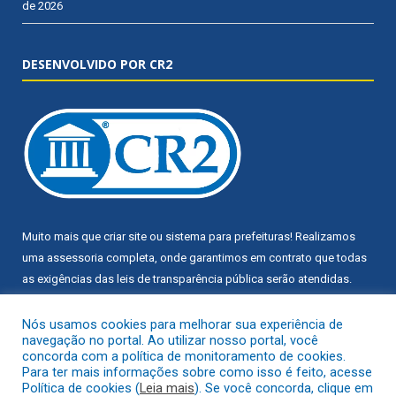
de 2026
DESENVOLVIDO POR CR2
Muito mais que
criar site
ou
sistema para prefeituras
! Realizamos
uma
assessoria
completa, onde garantimos em contrato que todas
as exigências das
leis de transparência pública
serão atendidas.
Conheça o
PNTP
e o
Radar da Transparência Pública
Nós usamos cookies para melhorar sua experiência de
navegação no portal. Ao utilizar nosso portal, você
concorda com a política de monitoramento de cookies.
Para ter mais informações sobre como isso é feito, acesse
Política de cookies (
Leia mais
). Se você concorda, clique em