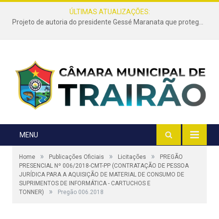
ÚLTIMAS ATUALIZAÇÕES:
Projeto de autoria do presidente Gessé Maranata que protege as estradas vicinais de Trairão é transformado em lei
MENU
»
»
»
Home
Publicações Oficiais
Licitações
PREGÃO
PRESENCIAL Nº 006/2018-CMT-PP (CONTRATAÇÃO DE PESSOA
JURÍDICA PARA A AQUISIÇÃO DE MATERIAL DE CONSUMO DE
SUPRIMENTOS DE INFORMÁTICA - CARTUCHOS E
»
TONNER)
Pregão 006.2018