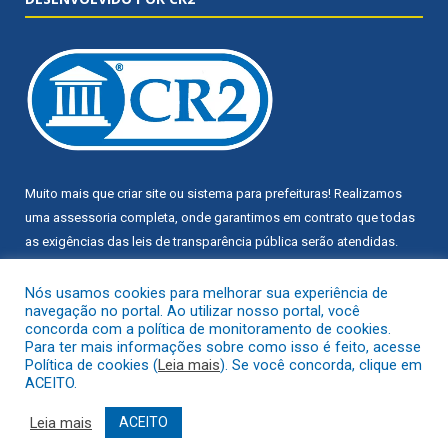
Muito mais que
criar site
ou
sistema para prefeituras
! Realizamos
uma
assessoria
completa, onde garantimos em contrato que todas
as exigências das
leis de transparência pública
serão atendidas.
Conheça o
PNTP
e o
Radar da Transparência Pública
Nós usamos cookies para melhorar sua experiência de
navegação no portal. Ao utilizar nosso portal, você
concorda com a política de monitoramento de cookies.
Para ter mais informações sobre como isso é feito, acesse
Política de cookies (
Leia mais
). Se você concorda, clique em
ACEITO.
Todos os direitos reservados a Câmara Municipal de Trairão.
Leia mais
ACEITO
Mapa do Site
Acessar Área Administrativa
Acessar Webmail