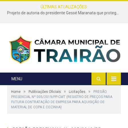
ÚLTIMAS ATUALIZAÇÕES:
Projeto de autoria do presidente Gessé Maranata que protege as estradas vicinais de Trairão é transformado em lei
MENU
»
»
»
Home
Publicações Oficiais
Licitações
PREGÃO
PRESENCIAL Nº 005/2019/PP-CMT (REGISTRO DE PREÇOS PARA
FUTURA CONTRATAÇÃO DE EMPRESA PARA AQUISIÇÃO DE
MATERIAL DE COPA E COZINHA)