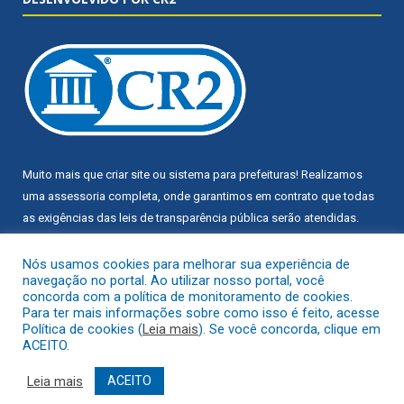
Muito mais que
criar site
ou
sistema para prefeituras
! Realizamos
uma
assessoria
completa, onde garantimos em contrato que todas
as exigências das
leis de transparência pública
serão atendidas.
Conheça o
PNTP
e o
Radar da Transparência Pública
Nós usamos cookies para melhorar sua experiência de
navegação no portal. Ao utilizar nosso portal, você
concorda com a política de monitoramento de cookies.
Para ter mais informações sobre como isso é feito, acesse
Política de cookies (
Leia mais
). Se você concorda, clique em
ACEITO.
Todos os direitos reservados a Câmara Municipal de Trairão.
Leia mais
ACEITO
Mapa do Site
Acessar Área Administrativa
Acessar Webmail