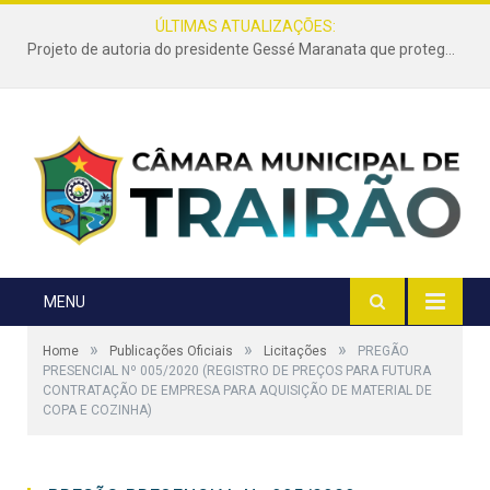
ÚLTIMAS ATUALIZAÇÕES:
Projeto de autoria do presidente Gessé Maranata que protege as estradas vicinais de Trairão é transformado em lei
MENU
»
»
»
Home
Publicações Oficiais
Licitações
PREGÃO
PRESENCIAL Nº 005/2020 (REGISTRO DE PREÇOS PARA FUTURA
CONTRATAÇÃO DE EMPRESA PARA AQUISIÇÃO DE MATERIAL DE
COPA E COZINHA)