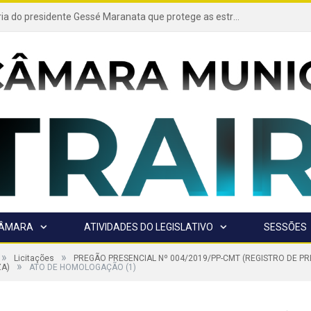
Projeto de autoria do presidente Gessé Maranata que protege as estradas vicinais de Trairão é transformado em lei
CÂMARA
ATIVIDADES DO LEGISLATIVO
SESSÕES
»
»
Licitações
PREGÃO PRESENCIAL Nº 004/2019/PP-CMT (REGISTRO DE 
»
ZA)
ATO DE HOMOLOGAÇÃO (1)