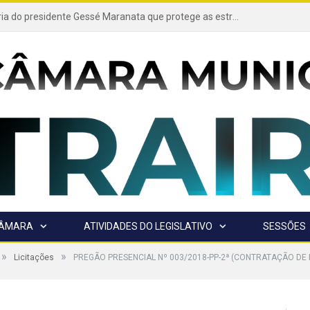
Projeto de autoria do presidente Gessé Maranata que protege as estradas vicinais de Trairão é transformado em lei
CÂMARA
ATIVIDADES DO LEGISLATIVO
SESSÕES
»
»
Licitações
PREGÃO PRESENCIAL Nº 003/2018-PP-2ª (CONTRATAÇÃO DE 