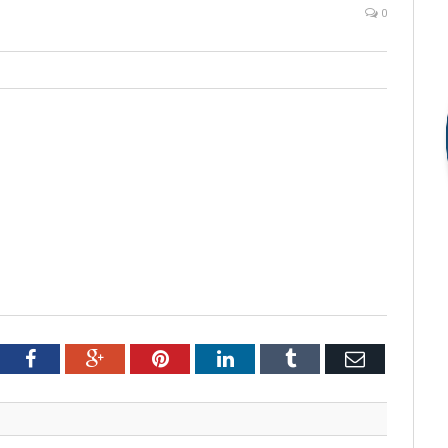
1
0
tter
Facebook
Google+
Pinterest
LinkedIn
Tumblr
Email