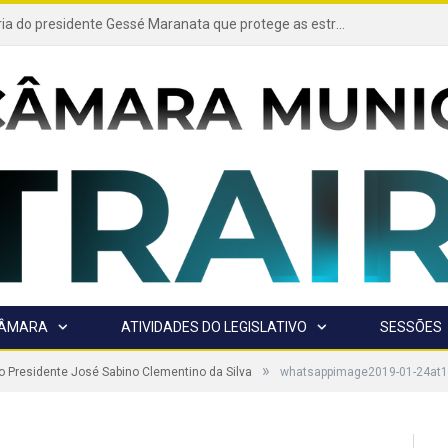
Projeto de autoria do presidente Gessé Maranata que protege as estradas vicinais de Trairão é transformado em lei
CÂMARA
ATIVIDADES DO LEGISLATIVO
SESSÕES
»
 Presidente José Sabino Clementino da Silva
whatsappimage2019-01-24at1