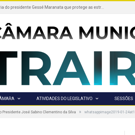
Projeto de autoria do presidente Gessé Maranata que protege as estradas vicinais de Trairão é transformado em lei
CÂMARA
ATIVIDADES DO LEGISLATIVO
SESSÕES
»
 Presidente José Sabino Clementino da Silva
whatsappimage2019-01-24at1