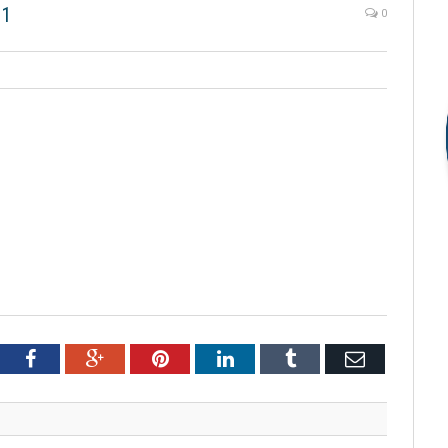
01
0
tter
Facebook
Google+
Pinterest
LinkedIn
Tumblr
Email