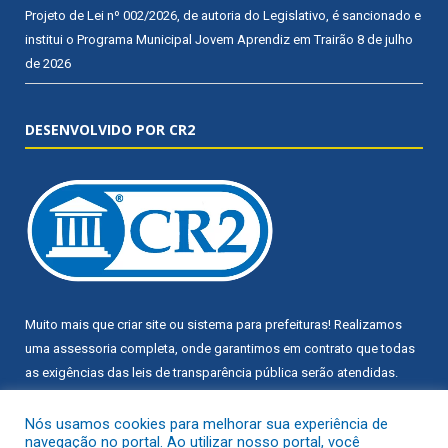
Projeto de Lei nº 002/2026, de autoria do Legislativo, é sancionado e
institui o Programa Municipal Jovem Aprendiz em Trairão
8 de julho
de 2026
DESENVOLVIDO POR CR2
Muito mais que
criar site
ou
sistema para prefeituras
! Realizamos
uma
assessoria
completa, onde garantimos em contrato que todas
as exigências das
leis de transparência pública
serão atendidas.
Conheça o
PNTP
e o
Radar da Transparência Pública
Nós usamos cookies para melhorar sua experiência de
navegação no portal. Ao utilizar nosso portal, você