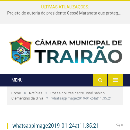
ÚLTIMAS ATUALIZAÇÕES:
Projeto de autoria do presidente Gessé Maranata que protege as estradas vicinais de Trairão é transformado em lei
MENU
»
»
Home
Notícias
Posse do Presidente José Sabino
»
Clementino da Silva
whatsappimage2019-01-24at11.35.21
whatsappimage2019-01-24at11.35.21
0