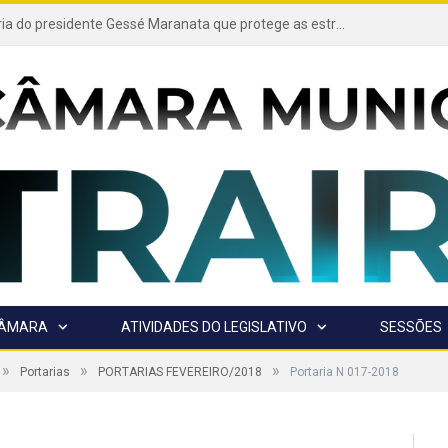
Projeto de autoria do presidente Gessé Maranata que protege as estradas vicinais de Trairão é transformado em lei
CÂMARA
ATIVIDADES DO LEGISLATIVO
SESSÕES
»
»
»
Portarias
PORTARIAS FEVEREIRO/2018
Portaria N 017-2018