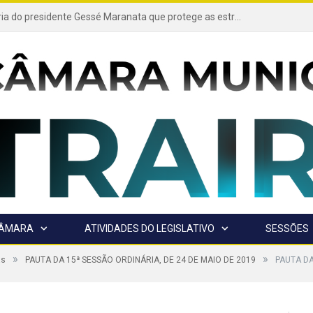
Projeto de autoria do presidente Gessé Maranata que protege as estradas vicinais de Trairão é transformado em lei
CÂMARA
ATIVIDADES DO LEGISLATIVO
SESSÕES
»
»
as
PAUTA DA 15ª SESSÃO ORDINÁRIA, DE 24 DE MAIO DE 2019
PAUTA DA