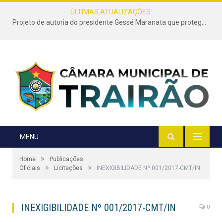
ÚLTIMAS ATUALIZAÇÕES:
Projeto de autoria do presidente Gessé Maranata que protege as estradas vicinais de Trairão é transformado em lei
MENU
»
Home
Publicações
»
»
Oficiais
Licitações
INEXIGIBILIDADE Nº 001/2017-CMT/IN
INEXIGIBILIDADE Nº 001/2017-CMT/IN
0