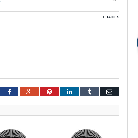
C
LICITAÇÕES
tter
Facebook
Google+
Pinterest
LinkedIn
Tumblr
Email