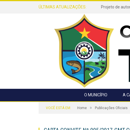
ÚLTIMAS ATUALIZAÇÕES:
O MUNICÍPIO
A 
»
VOCÊ ESTÁ EM:
Home
Publicações Oficiais