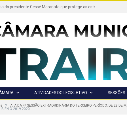
Projeto de autoria do presidente Gessé Maranata que protege as estradas vicinais de Trairão é transformado em lei
CÂMARA
ATIVIDADES DO LEGISLATIVO
SESSÕES
»
as
ATA DA 4ª SESSÃO EXTRAORDINÁRIA DO TERCEIRO PERÍODO, DE 28 DE M
 BIÊNIO 2019-2020