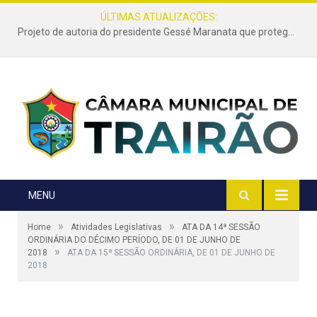
ÚLTIMAS ATUALIZAÇÕES:
Projeto de autoria do presidente Gessé Maranata que protege as estradas vicinais de Trairão é transformado em lei
MENU
»
»
Home
Atividades Legislativas
ATA DA 14ª SESSÃO
ORDINÁRIA DO DÉCIMO PERÍODO, DE 01 DE JUNHO DE
»
2018
ATA DA 15ª SESSÃO ORDINÁRIA, DE 01 DE JUNHO DE
2018