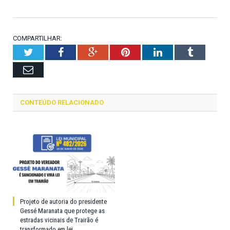
COMPARTILHAR:
Twitter
Facebook
Google+
Pinterest
LinkedIn
Tumblr
Email
CONTEÚDO RELACIONADO
Projeto de autoria do presidente
Gessé Maranata que protege as
estradas vicinais de Trairão é
transformado em lei