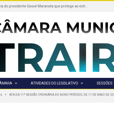
Projeto de autoria do presidente Gessé Maranata que protege as estradas vicinais de Trairão é transformado em lei
CÂMARA
ATIVIDADES DO LEGISLATIVO
SESSÕES
»
as
ATA DA 11ª SESSÃO ORDINÁRIA DO NONO PERÍODO, DE 11 DE MAIO DE 2