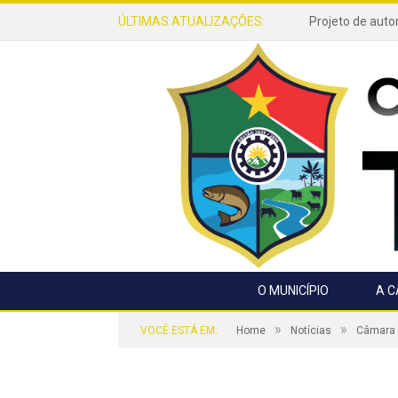
ÚLTIMAS ATUALIZAÇÕES:
O MUNICÍPIO
A 
»
»
VOCÊ ESTÁ EM:
Home
Notícias
Câmara M