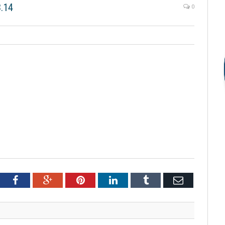
.14
0
tter
Facebook
Google+
Pinterest
LinkedIn
Tumblr
Email