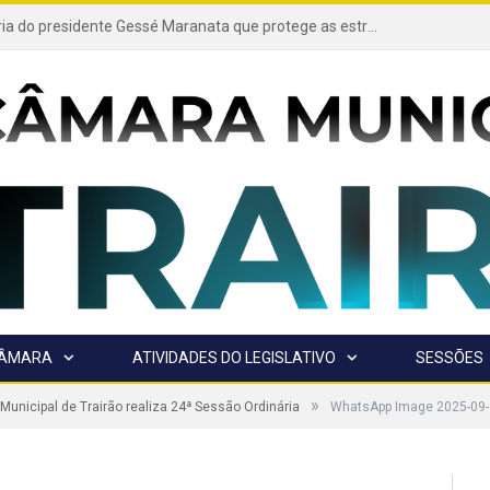
Projeto de autoria do presidente Gessé Maranata que protege as estradas vicinais de Trairão é transformado em lei
CÂMARA
ATIVIDADES DO LEGISLATIVO
SESSÕES
»
unicipal de Trairão realiza 24ª Sessão Ordinária
WhatsApp Image 2025-09-3