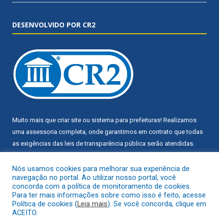
DESENVOLVIDO POR CR2
Muito mais que
criar site
ou
sistema para prefeituras
! Realizamos
uma
assessoria
completa, onde garantimos em contrato que todas
as exigências das
leis de transparência pública
serão atendidas.
Conheça o
PNTP
e o
Radar da Transparência Pública
Nós usamos cookies para melhorar sua experiência de
navegação no portal. Ao utilizar nosso portal, você
concorda com a política de monitoramento de cookies.
Para ter mais informações sobre como isso é feito, acesse
Política de cookies (
Leia mais
). Se você concorda, clique em
ACEITO.
Todos os direitos reservados a Câmara Municipal de Trairão.