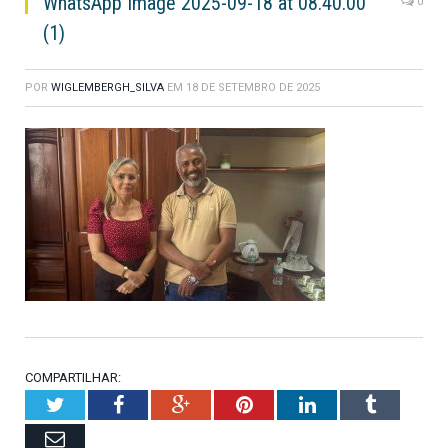
WhatsApp Image 2025-09-18 at 08.40.00
0
(1)
POR
WIGLEMBERGH_SILVA
EM
18 DE SETEMBRO DE 2025
COMPARTILHAR:
Twitter
Facebook
Google+
Pinterest
LinkedIn
Tumblr
Email