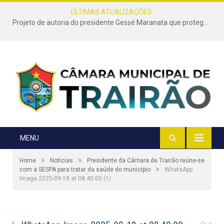
ÚLTIMAS ATUALIZAÇÕES:
Projeto de autoria do presidente Gessé Maranata que protege as estradas vicinais de Trairão é transformado em lei
MENU
»
»
Home
Notícias
Presidente da Câmara de Trairão reúne-se
»
com a SESPA para tratar da saúde do município
WhatsApp
Image 2025-09-18 at 08.40.00 (1)