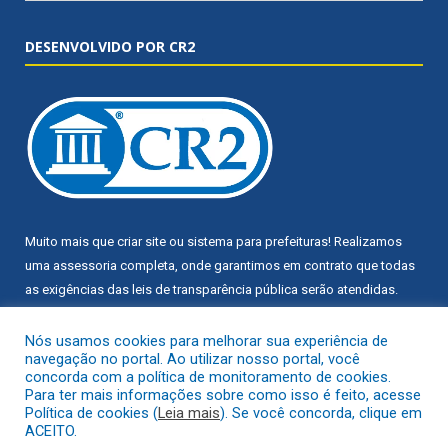
DESENVOLVIDO POR CR2
Muito mais que
criar site
ou
sistema para prefeituras
! Realizamos
uma
assessoria
completa, onde garantimos em contrato que todas
as exigências das
leis de transparência pública
serão atendidas.
Conheça o
PNTP
e o
Radar da Transparência Pública
Nós usamos cookies para melhorar sua experiência de
navegação no portal. Ao utilizar nosso portal, você
concorda com a política de monitoramento de cookies.
Para ter mais informações sobre como isso é feito, acesse
Política de cookies (
Leia mais
). Se você concorda, clique em
ACEITO.
Todos os direitos reservados a Câmara Municipal de Trairão.