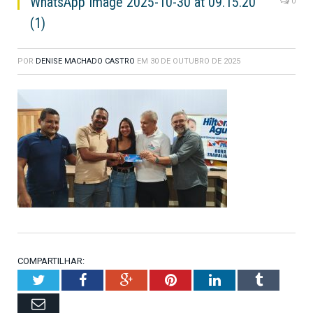
WhatsApp Image 2025-10-30 at 09.15.20
0
(1)
POR
DENISE MACHADO CASTRO
EM
30 DE OUTUBRO DE 2025
COMPARTILHAR:
Twitter
Facebook
Google+
Pinterest
LinkedIn
Tumblr
Email