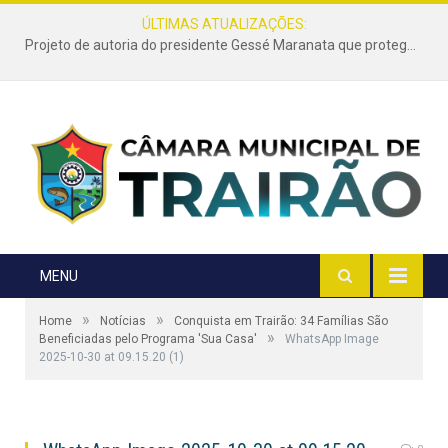
ÚLTIMAS ATUALIZAÇÕES:
Projeto de autoria do presidente Gessé Maranata que protege as estradas vicinais de Trairão é transformado em lei
MENU
»
»
Home
Notícias
Conquista em Trairão: 34 Famílias São
»
Beneficiadas pelo Programa 'Sua Casa'
WhatsApp Image
2025-10-30 at 09.15.20 (1)